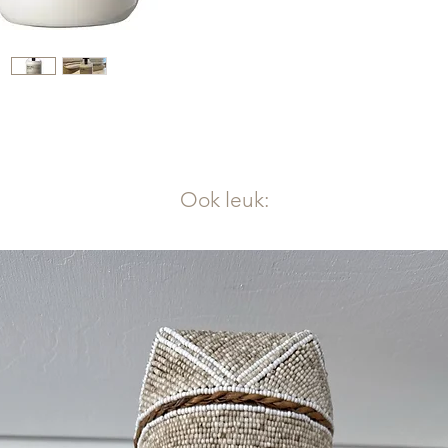
en voor 
bad en u
comfort
Voordel
- Bodyl
- Voede
- Biolog
- Zonde
- Zonder
Ook leuk:
- Zonde
- Zonde
- Gebrui
- Heerli
- Geschi
- ECO g
Gebruik
- Gebru
schone e
- Pomp 
hand