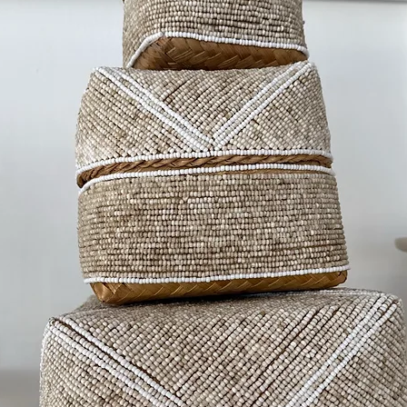
- Massee
Ingredi
Aqua, A
/ Capric
Ceteary
Glyceryl
Tarwest
Simmond
Trideca
Natrium
Annuus 
Limoneen
ingredi
gemaakt
99,6% na
25,8% va
afkomst