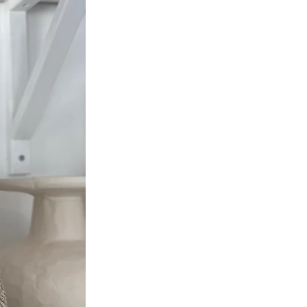
r in de huid
ënten:
loë Barbadensis Bladsap , Capryl
 Triglyceride, Glycerine ,
lalcohol, Undecane,
stearaatcitraat, Cetearyl
ro Glycosiden, Glyceryl Caprylaat,
sia Chinensis Zaadolie ,
ne, Kalium Gom
gluconaat, Tocoferol, Helianthus
zaadolie, Citroenzuur, Parfum,
, Linalool, Citral, Geraniol.
ënten van biologische landbouw *
 met biologische ingrediënten
tuurlijke oorsprong van totaal.
n de totale ingrediënten zijn
ig uit de biologische landbouw.