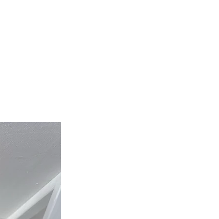
alle huidtypen. Gebruik het na het
w lichaam blijft zacht en
abel.
en:
otion
nd en hydraterend
ische aloë vera en jojoba-olie
r parabenen
 kleurstoffen
r SLS
r hormoonontregelaars
k alleen milde conservering
jke en zachte geur van citrus
kt voor alle huidtypen
ecertificeerd
 :
ik 's morgens en' s avonds op een
n droge huid (of indien nodig)
een geschikte hoeveelheid in uw