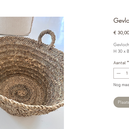
Gevl
€ 30,0
Gevloch
H 30 x 
Aantal
*
Nog maa
Plaat