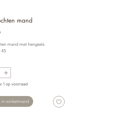
ochten mand
Prijs
0
ten mand met hengsels.
B 45
r 1 op voorraad
s in winkelmand