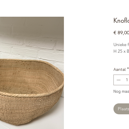
Knofl
€ 89,0
Unieke 
H 25 x B
Aantal
*
Nog maa
Plaat