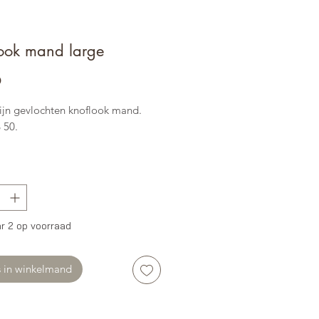
ook mand large
Prijs
0
fijn gevlochten knoflook mand.
 50.
r 2 op voorraad
s in winkelmand