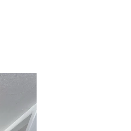
afgewerkt met een hoogwaardige
gulde laag. Dankzij geavanceerde
ietechnieken en zorgvuldig
eerde materialen is elk sieraad
en voor duurzaamheid en kan het
in het water gedragen worden –
 douche of in zee – zonder risico
euring of aanslag.
ms zijn nikkel- en loodvrij,
 ze hypoallergeen en veilig zijn
elijks gebruik, zelfs op de
ge huid.