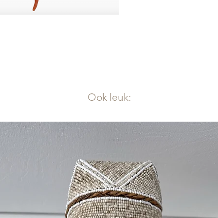
staal, 
14k ver
product
geselect
ontworp
veilig 
onder de
op verkl
Ook leuk:
Alle ite
waardoor
voor dag
gevoeli