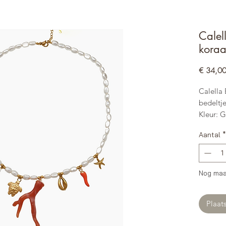
Calel
koraa
€ 34,0
Calella
bedeltj
Kleur: 
Materiaa
Aantal
*
Keramie
WATER
Lengte 
ketting
Nog maa
Nikkel-
Plaat
De Casse
vervaar