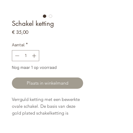
Schakel ketting
Prijs
€ 35,00
Aantal
*
Nog maar 1 op voorraad
Plaats in winkelmand
Verrguld ketting met een bewerkte
ovale schakel. De basis van deze
gold plated schakelketting is
longlasting stainless steel. evt leuk
om een of meerdere bedels in onze