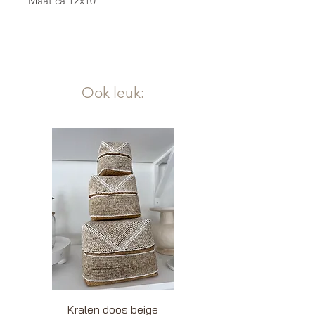
Maat ca 12x10
Ook leuk:
Kralen doos beige
Kralendoos wit be