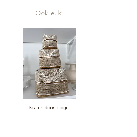
Ook leuk:
Kralen doos beige
Kralendoos wit be