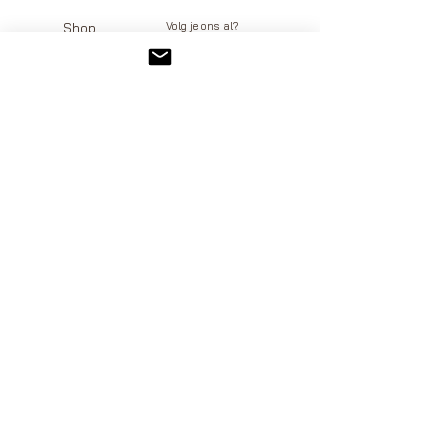
Volg je ons al?
Shop
facebook
Over Ons
instagram
Contact
pinterest
FAQ
Verzenden en retourneren
Algemene voorwaarden
KVK -
67289096
BTW - NL001377832B65​
Twello, Gelderland
Op de hoogte blijven?
E-mail