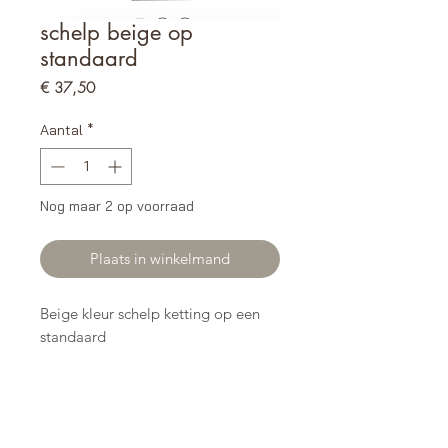
schelp beige op
standaard
Prijs
€ 37,50
Aantal
*
Nog maar 2 op voorraad
Plaats in winkelmand
Beige kleur schelp ketting op een
standaard
maat ca H30x7xB25