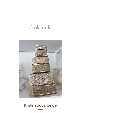
Ook leuk:
Kralen doos beige
Kralendoos wit be