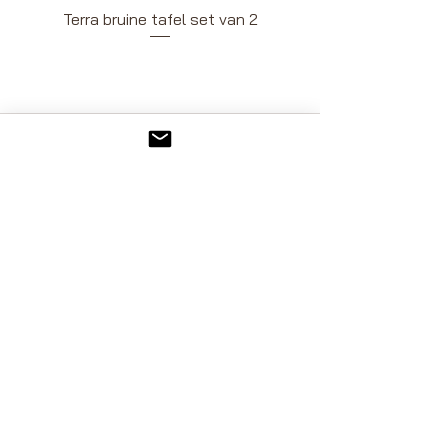
Terra bruine tafel set van 2
Volg je ons al?
Shop
facebook
Over Ons
instagram
Contact
pinterest
FAQ
Verzenden en retourneren
Algemene voorwaarden
KVK -
67289096
BTW - NL001377832B65​
Twello, Gelderland