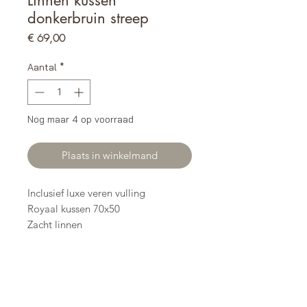
donkerbruin streep
Prijs
€ 69,00
Aantal
*
Nog maar 4 op voorraad
Plaats in winkelmand
Inclusief luxe veren vulling
Royaal kussen 70x50
Zacht linnen
Kleur off white en donkerbruin
Ontdek de betoverende
kussencollectie van Cirque
Magique. Ze zijn gemaakt van
linnen, wat zorgt voor een luxueus