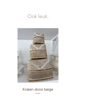
Ook leuk:
Kralen doos beige
Kralendoos wit be