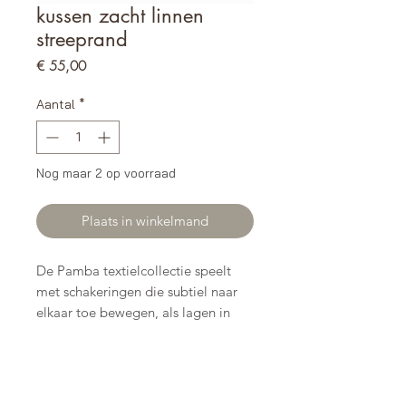
kussen zacht linnen
streeprand
Prijs
€ 55,00
Aantal
*
Nog maar 2 op voorraad
Plaats in winkelmand
De Pamba textielcollectie speelt
met schakeringen die subtiel naar
elkaar toe bewegen, als lagen in
een landschap bij ondergaande zon.
Geen felle contrasten, maar zachte
overgangen die diepte en rust
brengen. Uitgevoerd in katoen en