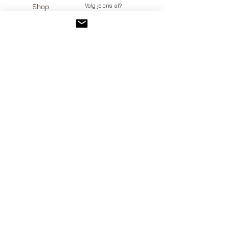
Volg je ons al?
Shop
facebook
Over Ons
instagram
Contact
pinterest
FAQ
Verzenden en retourneren
Algemene voorwaarden
KVK -
67289096
BTW - NL001377832B65​
Twello, Gelderland
Op de hoogte blijven?
E-mail