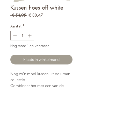
Kussen hoes off white
Normale
Verkoopprijs
 € 54,95 
€ 38,47
prijs
Aantal
*
Nog maar 1 op voorraad
Plaats in winkelmand
Nog zo’n mooi kussen uit de urban
collectie
Combineer het met een van de
andere kussens, je vind ze in de
winkel en webshop
Maat 50x50
Excl vulling