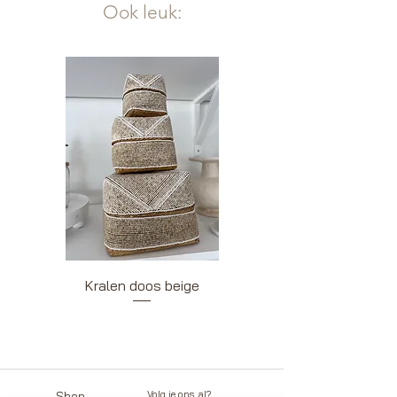
Ook leuk:
Kralen doos beige
Kralendoos wit be
Volg je ons al?
Shop