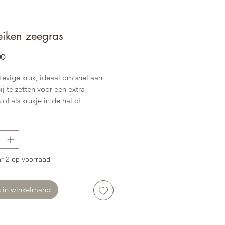
eiken zeegras
Prijs
00
tevige kruk, ideaal om snel aan
bij te zetten voor een extra
 of als krukje in de hal of
er.
it eiken hout met gevlochten
van zeegras
x45x45
r 2 op voorraad
s in winkelmand