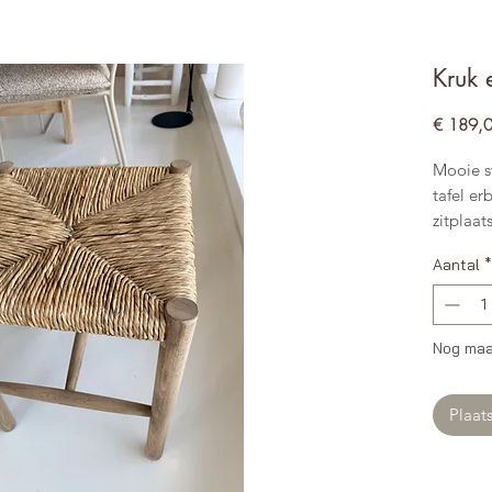
Kruk 
€ 189,
Mooie s
tafel er
zitplaats
badkam
Aantal
*
Kwalite
zitting 
maat 45
Nog maa
Plaat