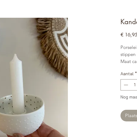
Kande
€ 16,9
Porsele
stippen
Maat ca
Aantal
*
Nog maa
Plaat