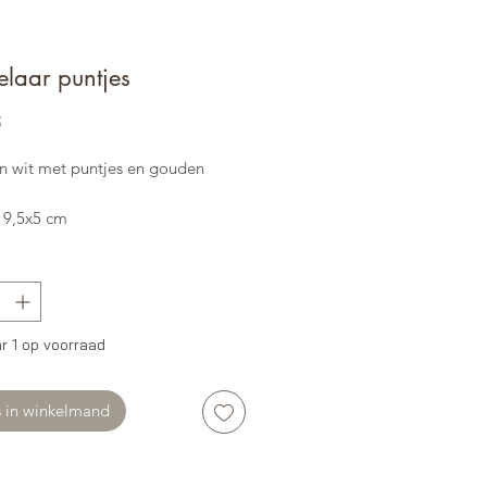
laar puntjes
Prijs
5
in wit met puntjes en gouden
 9,5x5 cm
r 1 op voorraad
s in winkelmand