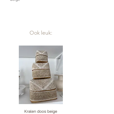
Bruin
Donker bruin
Ook leuk:
Kralen doos beige
Kralendoos wit be