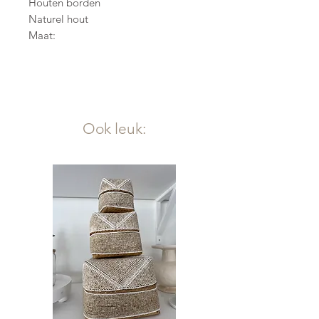
Houten borden
Naturel hout
Maat:
21
26
30,5
Paulownia hout
Ook leuk: